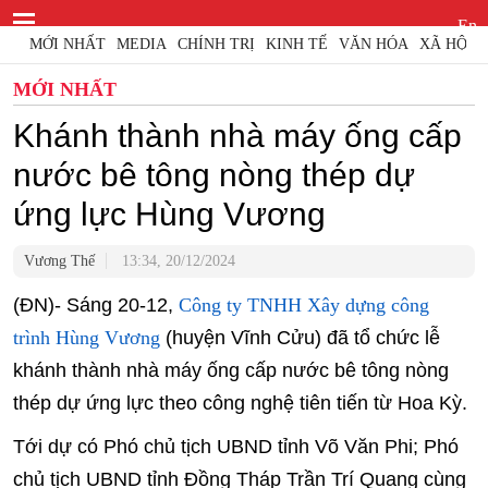
En
MỚI NHẤT
MEDIA
CHÍNH TRỊ
KINH TẾ
VĂN HÓA
XÃ HỘI
MỚI NHẤT
Khánh thành nhà máy ống cấp
nước bê tông nòng thép dự
ứng lực Hùng Vương
Vương Thế
13:34, 20/12/2024
(ĐN)- Sáng 20-12,
Công ty TNHH Xây dựng công
trình Hùng Vương
(huyện Vĩnh Cửu) đã tổ chức lễ
khánh thành nhà máy ống cấp nước bê tông nòng
thép dự ứng lực theo công nghệ tiên tiến từ Hoa Kỳ.
Tới dự có Phó chủ tịch UBND tỉnh Võ Văn Phi; Phó
chủ tịch UBND tỉnh Đồng Tháp Trần Trí Quang cùng