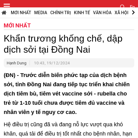
En
MỚI NHẤT
MEDIA
CHÍNH TRỊ
KINH TẾ
VĂN HÓA
XÃ HỘI
PH
MỚI NHẤT
Khẩn trương khống chế, dập
dịch sởi tại Đồng Nai
Hạnh Dung
10:43, 19/12/2024
(ĐN) - Trước diễn biến phức tạp của dịch bệnh
sởi, tỉnh Đồng Nai đang tiếp tục triển khai chiến
dịch tiêm bù, tiêm vét vaccine sởi - rubella cho
trẻ từ 1-10 tuổi chưa được tiêm đủ vaccine và
nhân viên y tế nguy cơ cao.
Hệ điều trị cũng đã và đang nỗ lực vượt qua khó
khăn, quá tải để điều trị tốt nhất cho bệnh nhân, hạn