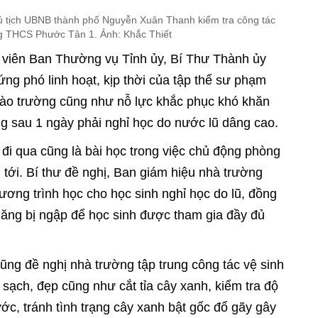
 tịch UBNB thành phố Nguyễn Xuân Thanh kiểm tra công tác
ng THCS Phước Tân 1. Ảnh: Khắc Thiết
y viên Ban Thường vụ Tỉnh ủy, Bí Thư Thành ủy
g phó linh hoạt, kịp thời của tập thể sư phạm
 vào trường cũng như nỗ lực khắc phục khó khăn
ường sau 1 ngày phải nghỉ học do nước lũ dâng cao.
 đi qua cũng là bài học trong việc chủ động phòng
n tới. Bí thư đề nghị, Ban giám hiệu nhà trường
hương trình học cho học sinh nghỉ học do lũ, đồng
năng bị ngập để học sinh được tham gia đầy đủ
g đề nghị nhà trường tập trung công tác vệ sinh
ạch, đẹp cũng như cắt tỉa cây xanh, kiểm tra độ
c, tránh tình trạng cây xanh bật gốc đổ gãy gây