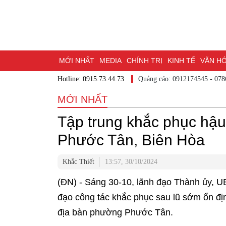
MỚI NHẤT
MEDIA
CHÍNH TRỊ
KINH TẾ
VĂN HÓA
Hotline: 0915.73.44.73
Quảng cáo: 0912174545
DU LỊCH - ẨM THỰC
CHUYỂN ĐỔI SỐ
THỂ THAO
ĐỒ
MỚI NHẤT
BẠN CẦN BIẾT
CHẠM 95 - KHÁM PHÁ ĐỒNG NAI
ĐẠ
Tập trung khắc phục hậu
NHỊP CẦU NHÂN ÁI
THÀNH PHỐ ĐỒNG NAI
Phước Tân, Biên Hòa
Khắc Thiết
13:57, 30/10/2024
(ĐN) - Sáng 30-10, lãnh đạo Thành ủy, U
đạo công tác khắc phục sau lũ sớm ổn đị
địa bàn phường Phước Tân.