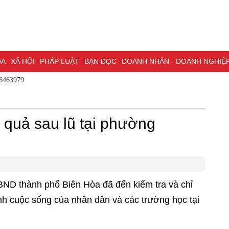
XÃ HỘI
PHÁP LUẬT
BẠN ĐỌC
DOANH NHÂN - DOANH NGHIỆP
KH
 - 0786463979
NG NAI & NGHỊ QUYẾT 57
LAO ĐỘNG - CÔNG ĐOÀN
PHÓNG SỰ
PHỎ
I HỘI ĐẠI BIỂU TOÀN QUỐC LẦN THỨ XIV CỦA ĐẢNG
ĐỢT THI ĐUA ĐẶC
 quả sau lũ tại phường
BND thành phố Biên Hòa đã đến kiểm tra và chỉ
nh cuộc sống của nhân dân và các trường học tại