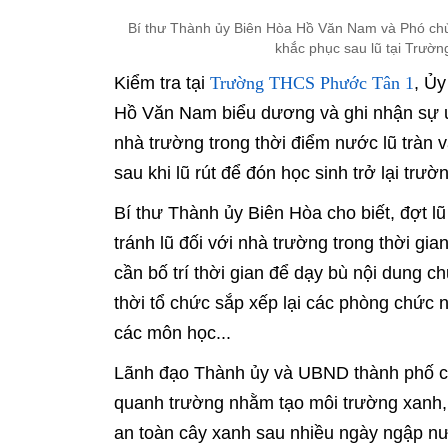
Bí thư Thành ủy Biên Hòa Hồ Văn Nam và Phó chủ
khắc phục sau lũ tại Trườ
Trường THCS Phước Tân 1
Kiểm tra tại
, Ủ
Hồ Văn Nam biểu dương và ghi nhận sự ứn
nhà trường trong thời điểm nước lũ tràn
sau khi lũ rút để đón học sinh trở lại tr
Bí thư Thành ủy Biên Hòa cho biết, đợt lũ
tránh lũ đối với nhà trường trong thời gia
cần bố trí thời gian để dạy bù nội dung c
thời tổ chức sắp xếp lại các phòng chức 
các môn học...
Lãnh đạo Thành ủy và UBND thành phố cũn
quanh trường nhằm tạo môi trường xanh, s
an toàn cây xanh sau nhiều ngày ngập nướ