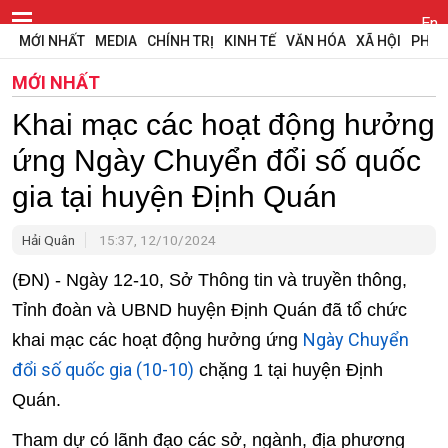
En
MỚI NHẤT
MEDIA
CHÍNH TRỊ
KINH TẾ
VĂN HÓA
XÃ HỘI
PHÁP
MỚI NHẤT
Khai mạc các hoạt động hưởng
ứng Ngày Chuyển đổi số quốc
gia tại huyện Định Quán
Hải Quân
15:37, 12/10/2024
(ĐN) - Ngày 12-10, Sở Thông tin và truyền thông,
Tỉnh đoàn và UBND huyện Định Quán đã tổ chức
Ngày Chuyển
khai mạc các hoạt động hưởng ứng
đổi số quốc gia (10-10)
chặng 1 tại huyện Định
Quán.
Tham dự có lãnh đạo các sở, ngành, địa phương