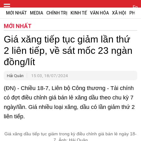
En
MỚI NHẤT
MEDIA
CHÍNH TRỊ
KINH TẾ
VĂN HÓA
XÃ HỘI
PHÁP
MỚI NHẤT
Giá xăng tiếp tục giảm lần thứ
2 liên tiếp, về sát mốc 23 ngàn
đồng/lít
Hải Quân
15:03, 18/07/2024
(ĐN) - Chiều 18-7, Liên bộ Công thương - Tài chính
có đợt điều chỉnh giá bán lẻ xăng dầu theo chu kỳ 7
ngày/lần. Giá nhiều loại xăng, dầu có lần giảm thứ 2
liên tiếp.
Giá xăng dầu tiếp tục giảm trong kỳ điều chỉnh giá bán lẻ ngày 18-
7. Ảnh: Hải Quân