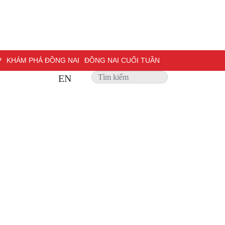
P
KHÁM PHÁ ĐỒNG NAI
ĐỒNG NAI CUỐI TUẦN
EN
 SỰ
PHỎNG VẤN
TRANG ĐỊA PHƯƠNG
ẢNH ĐẸP
ĐỢT THI ĐUA ĐẶC BIỆT 500 NGÀY ĐÊM