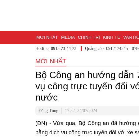
MỚI NHẤT
MEDIA
CHÍNH TRỊ
KINH TẾ
VĂN H
Hotline: 0915.73.44.73
Quảng cáo: 0912174545 - 07
DU LỊCH - ẨM THỰC
CHUYỂN ĐỔI SỐ
THỂ THAO
MỚI NHẤT
ĐẶT BÁO
BẠN CẦN BIẾT
CHẠM 95 - KHÁM PHÁ Đ
Bộ Công an hướng dẫn 7
MỘT LƯỚT HIỂU LUẬT
NHỊP CẦU NHÂN ÁI
THÀN
vụ công trực tuyến đối vớ
nước
Đăng Tùng
17:32, 24/07/2024
(ĐN) - Vừa qua, Bộ Công an đã hướng dẫ
bằng dịch vụ công trực tuyến đối với xe s