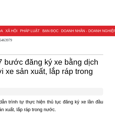
ÓA
XÃ HỘI
PHÁP LUẬT
BẠN ĐỌC
DOANH NHÂN - DOANH NGHIỆ
86463979
ĐỒNG NAI & NGHỊ QUYẾT 57
LAO ĐỘNG - CÔNG ĐOÀN
PHÓNG
ỒNG NAI
ĐẠI HỘI ĐẠI BIỂU TOÀN QUỐC LẦN THỨ XIV CỦA ĐẢNG
 bước đăng ký xe bằng dịch
H PHỐ ĐỒNG NAI
i xe sản xuất, lắp ráp trong
n trình tự thực hiện thủ tục đăng ký xe lần đầu
ản xuất, lắp ráp trong nước.