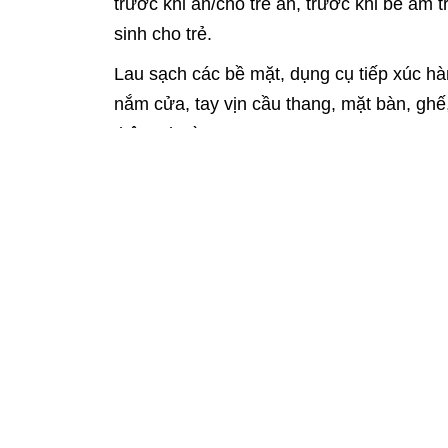
trước khi ăn/cho trẻ ăn, trước khi bế ẵm tr
sinh cho trẻ.
Lau sạch các bề mặt, dụng cụ tiếp xúc hà
nắm cửa, tay vịn cầu thang, mặt bàn, ghế
thông thường.
Thực hiện tốt vệ sinh ăn uống, đảm bảo 
Không cho trẻ tiếp xúc với người bệnh ho
hiệu nghi ngờ mắc bệnh cần đưa trẻ đi kh
Số ca mắc bệnh tay chân miệng 
Số ca mắc sốt xuất huyết, tay c
Từ khóa:
tay chân miệng
Trung tâm Kiểm soá