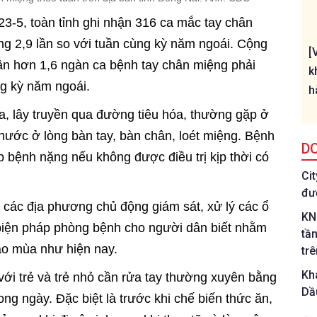
23-5, toàn tỉnh ghi nhận 316 ca mắc tay chân
g 2,9 lần so với tuần cùng kỳ năm ngoái. Cộng
[
hận hơn 1,6 ngàn ca bệnh tay chân miệng phải
k
ng kỳ năm ngoái.
h
a, lây truyền qua đường tiêu hóa, thường gặp ở
 nước ở lòng bàn tay, bàn chân, loét miệng. Bệnh
D
bệnh nặng nếu không được điều trị kịp thời có
Ci
đư
ị các địa phương chủ động giám sát, xử lý các ổ
KN
 biện pháp phòng bệnh cho người dân biết nhằm
tầ
iao mùa như hiện nay.
tr
Kh
với trẻ và trẻ nhỏ cần rửa tay thường xuyên bằng
Dầ
ng ngày. Đặc biệt là trước khi chế biến thức ăn,