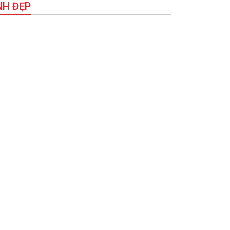
NH ĐẸP
c xanh tuổi trẻ vì cộng đồng