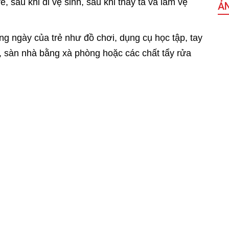
ẻ, sau khi đi vệ sinh, sau khi thay tã và làm vệ
Ả
ng ngày của trẻ như đồ chơi, dụng cụ học tập, tay
, sàn nhà bằng xà phòng hoặc các chất tẩy rửa
sử dụng nước sạch trong sinh hoạt hàng ngày.
ặc nghi ngờ mắc bệnh. Khi phát hiện trẻ có dấu
ám ngay tại cơ sở y tế gần nhất.
Hạnh Dung
tăng vọt so với năm ngoái
hân miệng tăng
Sắ
t bệnh tật tỉnh
Bệnh tay chân miệng