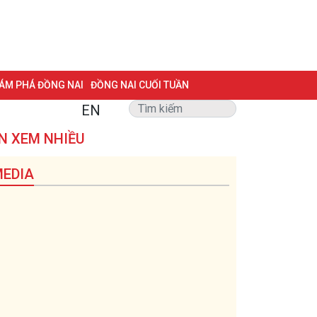
ÁM PHÁ ĐỒNG NAI
ĐỒNG NAI CUỐI TUẦN
EN
NG VẤN
TRANG ĐỊA PHƯƠNG
ẢNH ĐẸP
ĐẶT BÁO
N XEM NHIỀU
 BIỆT 500 NGÀY ĐÊM
MỘT LƯỚT HIỂU LUẬT
EDIA