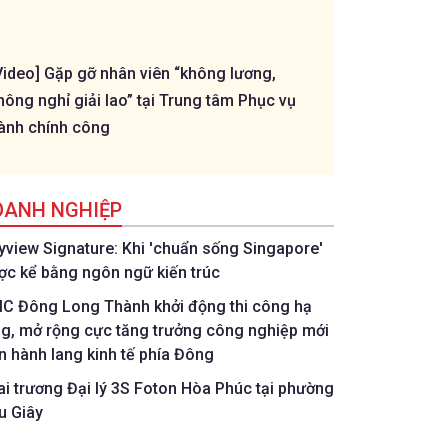
Video] Gặp gỡ nhân viên “không lương,
[Livestream] - T
hông nghỉ giải lao” tại Trung tâm Phục vụ
Thành - U11 Phư
ành chính công
OANH NGHIỆP
tyview Signature: Khi 'chuẩn sống Singapore'
ợc kể bằng ngôn ngữ kiến trúc
IC Đông Long Thành khởi động thi công hạ
ng, mở rộng cực tăng trưởng công nghiệp mới
ên hành lang kinh tế phía Đông
ai trương Đại lý 3S Foton Hòa Phúc tại phường
u Giây