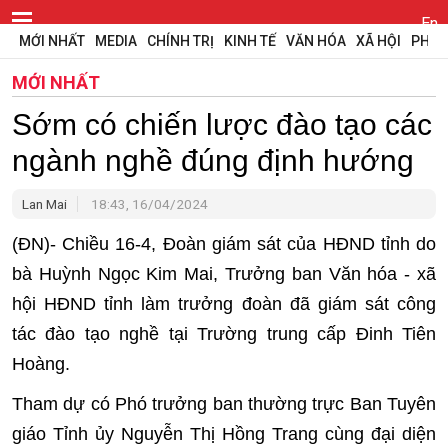
En
MỚI NHẤT
MEDIA
CHÍNH TRỊ
KINH TẾ
VĂN HÓA
XÃ HỘI
PHÁP
MỚI NHẤT
Sớm có chiến lược đào tạo các
ngành nghề đúng định hướng
Lan Mai
18:43, 16/04/2024
(ĐN)- Chiều 16-4, Đoàn giám sát của HĐND tỉnh do
bà Huỳnh Ngọc Kim Mai, Trưởng ban Văn hóa - xã
hội HĐND tỉnh làm trưởng đoàn đã giám sát công
tác đào tạo nghề tại Trường trung cấp Đinh Tiên
Hoàng.
Tham dự có Phó trưởng ban thường trực Ban Tuyên
giáo Tỉnh ủy Nguyễn Thị Hồng Trang cùng đại diện