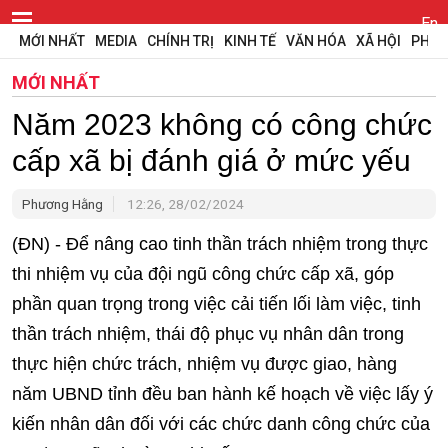
En
MỚI NHẤT
MEDIA
CHÍNH TRỊ
KINH TẾ
VĂN HÓA
XÃ HỘI
PHÁP
MỚI NHẤT
Năm 2023 không có công chức
cấp xã bị đánh giá ở mức yếu
Phương Hằng
12:26, 28/02/2024
(ĐN) - Để nâng cao tinh thần trách nhiệm trong thực
thi nhiệm vụ của đội ngũ công chức cấp xã, góp
phần quan trọng trong việc cải tiến lối làm việc, tinh
thần trách nhiệm, thái độ phục vụ nhân dân trong
thực hiện chức trách, nhiệm vụ được giao, hàng
năm UBND tỉnh đều ban hành kế hoạch về việc lấy ý
kiến nhân dân đối với các chức danh công chức của