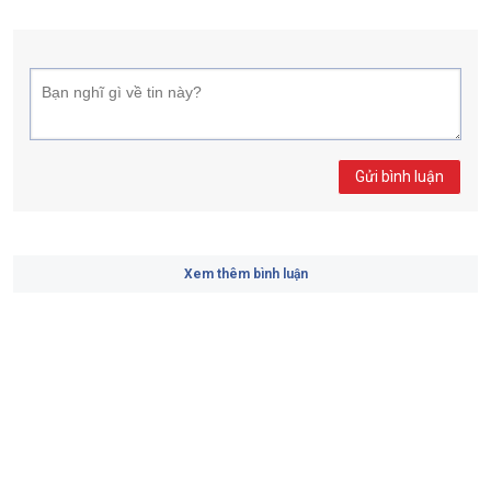
Gửi bình luận
Xem thêm bình luận
CÙNG CHUYÊN MỤC
[Chùm ảnh] Các tân binh lần đầu
học gấp chăn, xếp hàng trong
môi trường quân ngũ