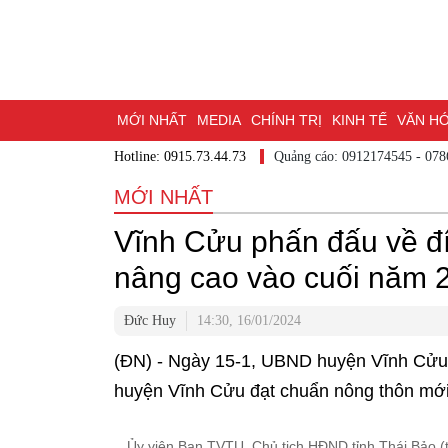
MỚI NHẤT
MEDIA
CHÍNH TRỊ
KINH TẾ
VĂN HÓA
Hotline: 0915.73.44.73
Quảng cáo: 0912174545
DU LỊCH - ẨM THỰC
CHUYỂN ĐỔI SỐ
THỂ THAO
ĐỒ
MỚI NHẤT
BẠN CẦN BIẾT
CHẠM 95 - KHÁM PHÁ ĐỒNG NAI
ĐẠ
Vĩnh Cửu phấn đấu về đ
NHỊP CẦU NHÂN ÁI
THÀNH PHỐ ĐỒNG NAI
nâng cao vào cuối năm 
Đức Huy
14:30, 16/01/2024
(ĐN) - Ngày 15-1, UBND huyện Vĩnh Cửu t
huyện Vĩnh Cửu đạt chuẩn nông thôn mớ
Ủy viên Ban TVTU, Chủ tịch HĐND tỉnh Thái Bảo (t