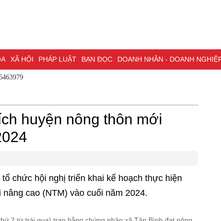
XÃ HỘI
PHÁP LUẬT
BẠN ĐỌC
DOANH NHÂN - DOANH NGHIỆP
KH
 - 0786463979
NG NAI & NGHỊ QUYẾT 57
LAO ĐỘNG - CÔNG ĐOÀN
PHÓNG SỰ
PHỎ
I HỘI ĐẠI BIỂU TOÀN QUỐC LẦN THỨ XIV CỦA ĐẢNG
ĐỢT THI ĐUA ĐẶC
ích huyện nông thôn mới
2024
ổ chức hội nghị triển khai kế hoạch thực hiện
i nâng cao (NTM) vào cuối năm 2024.
hứ 2 từ trái qua) trao bằng chứng nhận xã Tân Bình đạt nông