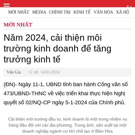
En
MỚI NHẤT
MEDIA
CHÍNH TRỊ
KINH TẾ
VĂN HÓA
XÃ HỘI
MỚI NHẤT
Năm 2024, cải thiện môi
trường kinh doanh để tăng
trưởng kinh tế
Văn Gia
12:48, 14/01/2024
​(ĐN)- Ngày 11-1, UBND tỉnh ban hành Công văn số
473/UBND-THNC về việc triển khai thực hiện Nghị
quyết số 02/NQ-CP ngày 5-1-2024 của Chính phủ.
Cải thiện môi trường đầu tư, kinh doanh là một trong nhiệm vụ
hàng đầu đối với các địa phương. Trong ảnh, sản xuất tại một
doanh nghiệp ngành cơ khí chế tạo ở Biên Hòa