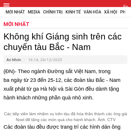
En
MỚI NHẤT
MEDIA
CHÍNH TRỊ
KINH TẾ
VĂN HÓA
XÃ HỘI
PHÁP
MỚI NHẤT
Không khí Giáng sinh trên các
chuyến tàu Bắc - Nam
An Nhơn
16:14, 24/12/2023
(ĐN)- Theo ngành Đường sắt Việt Nam, trong
ba ngày từ 23 đến 25-12, các đoàn tàu Bắc - Nam
xuất phát từ ga Hà Nội và Sài Gòn đều dành tặng
hành khách những phần quà nhỏ xinh.
Các tiếp viên làm nhiệm vụ trên tàu đã hóa thân thành các ông già
Noel để tặng các món quà cho hành khách. Ảnh: CTV
Các đoàn tàu đều được trang trí các hình dán ông