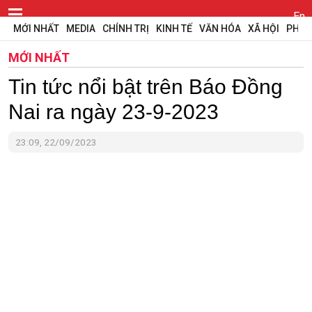
En
MỚI NHẤT
MEDIA
CHÍNH TRỊ
KINH TẾ
VĂN HÓA
XÃ HỘI
PHÁP
MỚI NHẤT
Tin tức nổi bật trên Báo Đồng
Nai ra ngày 23-9-2023
23:09, 22/09/2023