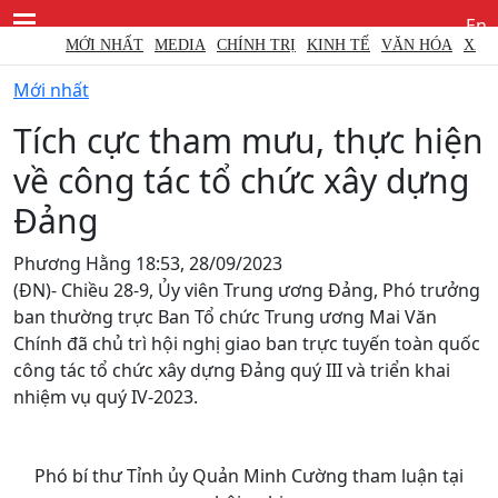
En
MỚI NHẤT
MEDIA
CHÍNH TRỊ
KINH TẾ
VĂN HÓA
XÃ HỘI
Mới nhất
Tích cực tham mưu, thực hiện
về công tác tổ chức xây dựng
Đảng
Phương Hằng
18:53, 28/09/2023
(ĐN)- Chiều 28-9, Ủy viên Trung ương Đảng, Phó trưởng
ban thường trực Ban Tổ chức Trung ương Mai Văn
Chính đã chủ trì hội nghị giao ban trực tuyến toàn quốc
công tác tổ chức xây dựng Đảng quý III và triển khai
nhiệm vụ quý IV-2023.
Phó bí thư Tỉnh ủy Quản Minh Cường tham luận tại