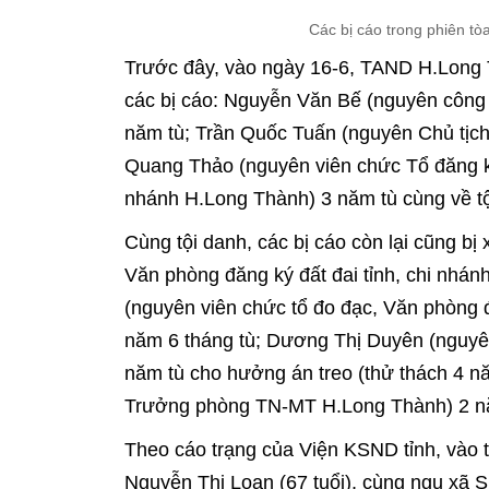
Các bị cáo trong phiên t
Trước đây, vào ngày 16-6, TAND H.Long 
các bị cáo: Nguyễn Văn Bế (nguyên công
năm tù; Trần Quốc Tuấn (nguyên Chủ tịc
Quang Thảo (nguyên viên chức Tổ đăng ký
nhánh H.Long Thành) 3 năm tù cùng về tộ
Cùng tội danh, các bị cáo còn lại cũng b
Văn phòng đăng ký đất đai tỉnh, chi nhá
(nguyên viên chức tổ đo đạc, Văn phòng đ
năm 6 tháng tù; Dương Thị Duyên (nguy
năm tù cho hưởng án treo (thử thách 4 n
Trưởng phòng TN-MT H.Long Thành) 2 nă
Theo cáo trạng của Viện KSND tỉnh, vào t
Nguyễn Thị Loan (67 tuổi), cùng ngụ xã 