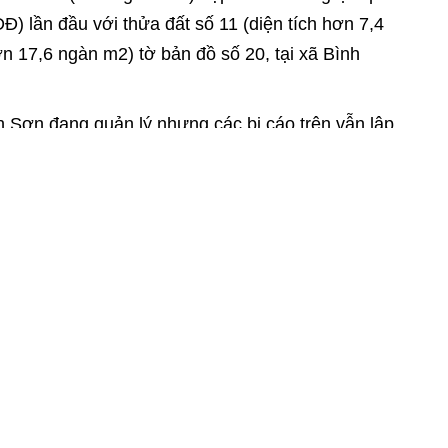
 lần đầu với thửa đất số 11 (diện tích hơn 7,4
ơn 17,6 ngàn m2) tờ bản đồ số 20, tại xã Bình
 Sơn đang quản lý nhưng các bị cáo trên vẫn lập
 bà Tho và bà Loan.
 cấp giấy chứng nhận QSDĐ của bà Tho và Loan,
uyên, Nghĩa đã thực hiện không đúng chức trách
xác nhận nguồn gốc đất, thời điểm sử dụng đất; đo
đề nghị cấp giấy chứng nhận QSDĐ…
hành ký cấp giấy chứng nhận QSDĐ lần đầu vào
ho và Loan trái quy định pháp luật. Đến ngày 6-6-
ửa đất trên cho 2 người khác với số tiền 12,5 tỷ
ứng nhận QSDĐ.