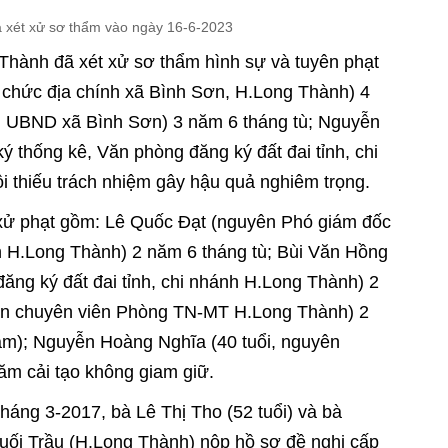
òa xét xử sơ thẩm vào ngày 16-6-2023
Thành đã xét xử sơ thẩm hình sự và tuyên phạt
 chức địa chính xã Bình Sơn, H.Long Thành) 4
h UBND xã Bình Sơn) 3 năm 6 tháng tù; Nguyễn
 thống kê, Văn phòng đăng ký đất đai tỉnh, chi
i thiếu trách nhiệm gây hậu quả nghiêm trọng.
ị xử phạt gồm: Lê Quốc Đạt (nguyên Phó giám đốc
nh H.Long Thành) 2 năm 6 tháng tù; Bùi Văn Hồng
ăng ký đất đai tỉnh, chi nhánh H.Long Thành) 2
ên chuyên viên Phòng TN-MT H.Long Thành) 2
ăm); Nguyễn Hoàng Nghĩa (40 tuổi, nguyên
m cải tạo không giam giữ.
háng 3-2017, bà Lê Thị Tho (52 tuổi) và bà
Suối Trầu (H.Long Thành) nộp hồ sơ đề nghị cấp