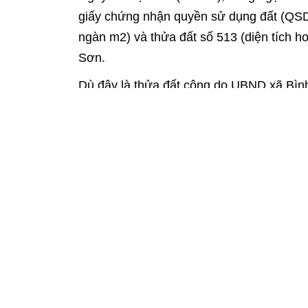
giấy chứng nhận quyền sử dụng đất (QSDĐ)
ngàn m2) và thửa đất số 513 (diện tích h
Sơn.
Dù đây là thửa đất công do UBND xã Bình
hồ sơ để cấp giấy chứng nhận QSDĐ cho
Cụ thể, sau khi tiếp nhận hồ sơ đề nghị
các bị cáo: Bế, Tuấn Hồng, Thảo, Đạt, D
nhiệm vụ được giao trong việc kiểm tra, 
đạc thửa đất, kiểm tra, thẩm tra hồ sơ 
Từ đó, đã tham mưu cho UBND H.Long T
năm 2017 đối với 2 thửa đất trên cho bà T
2017, bà Tho và Loan đã chuyển nhượng th
đồng và đã được Sở TN-MT cấp giấy ch