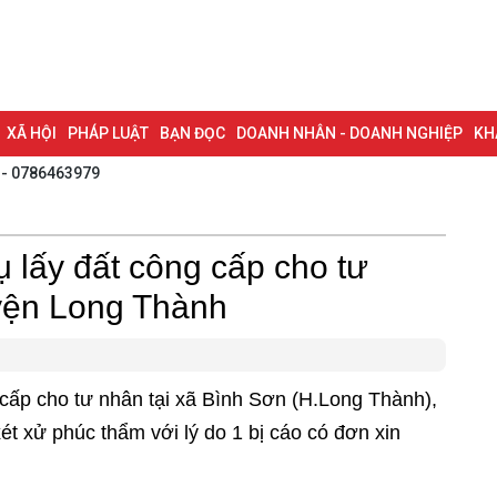
XÃ HỘI
PHÁP LUẬT
BẠN ĐỌC
DOANH NHÂN - DOANH NGHIỆP
KH
 - 0786463979
NG NAI & NGHỊ QUYẾT 57
LAO ĐỘNG - CÔNG ĐOÀN
PHÓNG SỰ
PHỎ
I HỘI ĐẠI BIỂU TOÀN QUỐC LẦN THỨ XIV CỦA ĐẢNG
ĐỢT THI ĐUA ĐẶC
 lấy đất công cấp cho tư
yện Long Thành
 cấp cho tư nhân tại xã Bình Sơn (H.Long Thành),
ét xử phúc thẩm với lý do 1 bị cáo có đơn xin