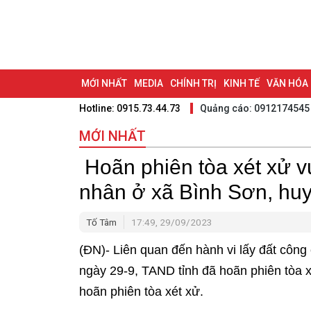
MỚI NHẤT
MEDIA
CHÍNH TRỊ
KINH TẾ
VĂN HÓA
Hotline: 0915.73.44.73
Quảng cáo: 0912174545
DU LỊCH - ẨM THỰC
CHUYỂN ĐỔI SỐ
THỂ THAO
ĐỒ
MỚI NHẤT
BẠN CẦN BIẾT
CHẠM 95 - KHÁM PHÁ ĐỒNG NAI
ĐẠ
Hoãn phiên tòa xét xử vụ
NHỊP CẦU NHÂN ÁI
THÀNH PHỐ ĐỒNG NAI
nhân ở xã Bình Sơn, hu
Tố Tâm
17:49, 29/09/2023
(ĐN)- Liên quan đến hành vi lấy đất công
ngày 29-9, TAND tỉnh đã hoãn phiên tòa x
hoãn phiên tòa xét xử.