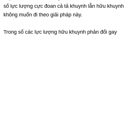
số lực lượng cực đoan cả tả khuynh lẫn hữu khuynh
không muốn đi theo giải pháp này.
Trong số các lực lượng hữu khuynh phản đối gay
gắt, đáng chú ý nhất có cựu Tổng thống hiện là
Thượng nghị sĩ Álvaro Uribe, người vẫn là một trong
những chính trị gia có ảnh hưởng nhất Colombia và
từng tổ chức một chiến dịch lấy chữ ký để phản đối
hòa đàm FARC – Bogota.
(Vietnam+)
CÙNG CHUYÊN MỤC
Hạ viện Mỹ tổ chức cuộc điều
trần về tình hình Biển Đông