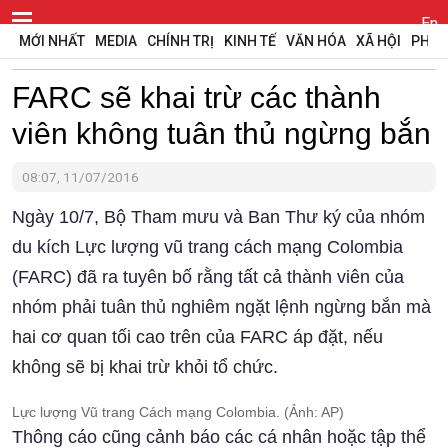
En
MỚI NHẤT
MEDIA
CHÍNH TRỊ
KINH TẾ
VĂN HÓA
XÃ HỘI
PHÁP
FARC sẽ khai trừ các thành
viên không tuân thủ ngừng bắn
08:07, 11/07/2016
Ngày 10/7, Bộ Tham mưu và Ban Thư ký của nhóm
du kích Lực lượng vũ trang cách mạng Colombia
(FARC) đã ra tuyên bố rằng tất cả thành viên của
nhóm phải tuân thủ nghiêm ngặt lệnh ngừng bắn mà
hai cơ quan tối cao trên của FARC áp đặt, nếu
không sẽ bị khai trừ khỏi tổ chức.
Lực lượng Vũ trang Cách mạng Colombia. (Ảnh: AP)
Thông cáo cũng cảnh báo các cá nhân hoặc tập thể