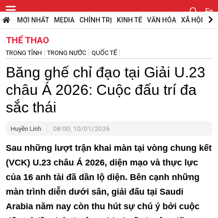
En
MỚI NHẤT
MEDIA
CHÍNH TRỊ
KINH TẾ
VĂN HÓA
XÃ HỘI
PH
THỂ THAO
TRONG TỈNH
TRONG NƯỚC
QUỐC TẾ
Băng ghế chỉ đạo tại Giải U.23
châu Á 2026: Cuộc đấu trí đa
sắc thái
Huyền Linh
08:00, 10/01/2026
Sau những lượt trận khai màn tại vòng chung kết
(VCK) U.23 châu Á 2026, diện mạo và thực lực
của 16 anh tài đã dần lộ diện. Bên cạnh những
màn trình diễn dưới sân, giải đấu tại Saudi
Arabia năm nay còn thu hút sự chú ý bởi cuộc