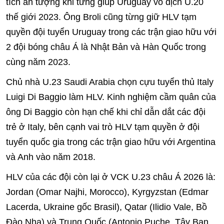
tích ấn tượng khi từng giúp Uruguay vô địch U.20
thế giới 2023. Ông Broli cũng từng giữ HLV tạm
quyền đội tuyển Uruguay trong các trận giao hữu với
2 đội bóng châu Á là Nhật Bản và Hàn Quốc trong
cùng năm 2023.
Chủ nhà U.23 Saudi Arabia chọn cựu tuyển thủ Italy
Luigi Di Baggio làm HLV. Kinh nghiệm cầm quân của
ông Di Baggio còn hạn chế khi chỉ dẫn dắt các đội
trẻ ở Italy, bên cạnh vai trò HLV tạm quyền ở đội
tuyển quốc gia trong các trận giao hữu với Argentina
và Anh vào năm 2018.
HLV của các đội còn lại ở VCK U.23 châu Á 2026 là:
Jordan (Omar Najhi, Morocco), Kyrgyzstan (Edmar
Lacerda, Ukraine gốc Brasil), Qatar (Ilidio Vale, Bồ
Đào Nha) và Trung Quốc (Antonio Puche, Tây Ban