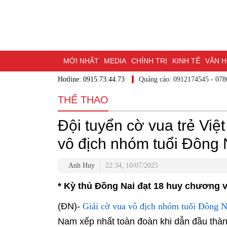
MỚI NHẤT
MEDIA
CHÍNH TRỊ
KINH TẾ
VĂN HÓ
Hotline: 0915.73.44.73
Quảng cáo: 0912174545
DU LỊCH - ẨM THỰC
CHUYỂN ĐỔI SỐ
THỂ THAO
ĐỒ
THỂ THAO
BẠN CẦN BIẾT
CHẠM 95 - KHÁM PHÁ ĐỒNG NAI
ĐẠ
Đội tuyển cờ vua trẻ Việ
NHỊP CẦU NHÂN ÁI
THÀNH PHỐ ĐỒNG NAI
vô địch nhóm tuổi Đông
Anh Huy
22:34, 10/07/2025
* Kỳ thủ Đồng Nai đạt 18 huy chương 
Giải cờ vua vô địch nhóm tuổi Đôn
(ĐN)-
Việt Nam xếp nhất toàn đoàn khi dẫn đầu