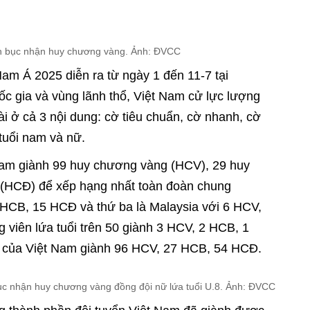
ên bục nhận huy chương vàng. Ảnh: ĐVCC
am Á 2025 diễn ra từ ngày 1 đến 11-7 tại
ốc gia và vùng lãnh thổ, Việt Nam cử lực lượng
ài ở cả 3 nội dung: cờ tiêu chuẩn, cờ nhanh, cờ
tuổi nam và nữ.
t Nam giành 99 huy chương vàng (HCV), 29 huy
(HCĐ) để xếp hạng nhất toàn đoàn chung
5 HCB, 15 HCĐ và thứ ba là Malaysia với 6 HCV,
viên lứa tuổi trên 50 giành 3 HCV, 2 HCB, 1
20 của Việt Nam giành 96 HCV, 27 HCB, 54 HCĐ.
bục nhận huy chương vàng đồng đội nữ lứa tuổi U.8. Ảnh: ĐVCC