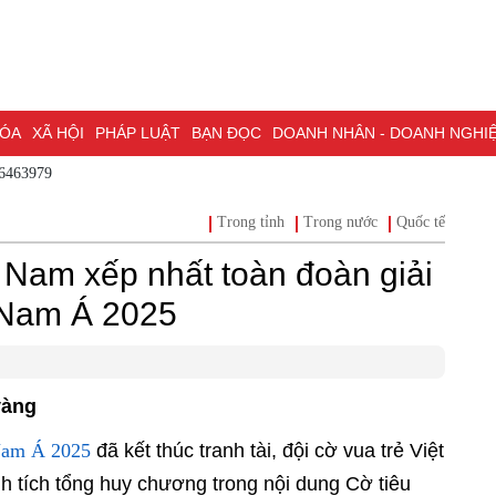
A
XÃ HỘI
PHÁP LUẬT
BẠN ĐỌC
DOANH NHÂN - DOANH NGHIỆP
K
 - 0786463979
NG NAI & NGHỊ QUYẾT 57
LAO ĐỘNG - CÔNG ĐOÀN
PHÓNG SỰ
PHỎ
Trong tỉnh
Trong nước
Quốc tế
I HỘI ĐẠI BIỂU TOÀN QUỐC LẦN THỨ XIV CỦA ĐẢNG
ĐỢT THI ĐUA ĐẶC
t Nam xếp nhất toàn đoàn giải
 Nam Á 2025
vàng
g Nam Á 2025
đã kết thúc tranh tài, đội cờ vua trẻ
 thành tích tổng huy chương trong nội dung Cờ