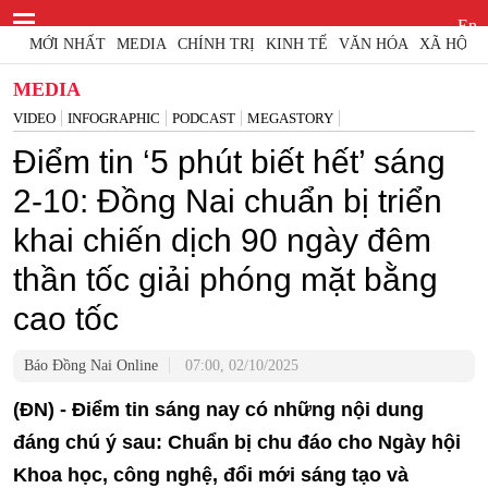
En
MỚI NHẤT
MEDIA
CHÍNH TRỊ
KINH TẾ
VĂN HÓA
XÃ HỘI
MEDIA
VIDEO
INFOGRAPHIC
PODCAST
MEGASTORY
Điểm tin ‘5 phút biết hết’ sáng
2-10: Đồng Nai chuẩn bị triển
khai chiến dịch 90 ngày đêm
thần tốc giải phóng mặt bằng
cao tốc
Báo Đồng Nai Online
07:00, 02/10/2025
(ĐN) - Điểm tin sáng nay có những nội dung
đáng chú ý sau: Chuẩn bị chu đáo cho Ngày hội
Khoa học, công nghệ, đổi mới sáng tạo và