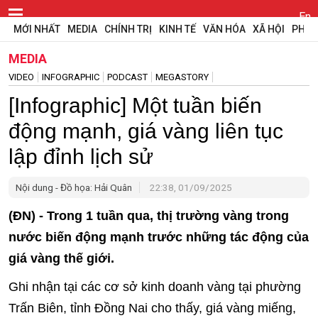
En
MỚI NHẤT
MEDIA
CHÍNH TRỊ
KINH TẾ
VĂN HÓA
XÃ HỘI
PHÁP
MEDIA
VIDEO
INFOGRAPHIC
PODCAST
MEGASTORY
[Infographic] Một tuần biến
động mạnh, giá vàng liên tục
lập đỉnh lịch sử
Nội dung - Đồ họa: Hải Quân
22:38, 01/09/2025
(ĐN) - Trong 1 tuần qua, thị trường vàng trong
nước biến động mạnh trước những tác động của
giá vàng thế giới.
Ghi nhận tại các cơ sở kinh doanh vàng tại phường
Trấn Biên, tỉnh Đồng Nai cho thấy, giá vàng miếng,