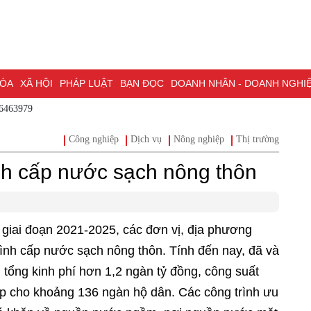
HÓA
XÃ HỘI
PHÁP LUẬT
BẠN ĐỌC
DOANH NHÂN - DOANH NGHI
86463979
ĐỒNG NAI & NGHỊ QUYẾT 57
LAO ĐỘNG - CÔNG ĐOÀN
PHÓNG
Công nghiệp
Dịch vụ
Nông nghiệp
Thị trường
ỒNG NAI
ĐẠI HỘI ĐẠI BIỂU TOÀN QUỐC LẦN THỨ XIV CỦA ĐẢNG
nh cấp nước sạch nông thôn
H PHỐ ĐỒNG NAI
giai đoạn 2021-2025, các đơn vị, địa phương
rình cấp nước sạch nông thôn. Tính đến nay, đã và
i tổng kinh phí hơn 1,2 ngàn tỷ đồng, công suất
p cho khoảng 136 ngàn hộ dân. Các công trình ưu