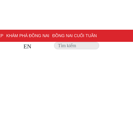
ỆP
KHÁM PHÁ ĐỒNG NAI
ĐỒNG NAI CUỐI TUẦN
EN
 SỰ
PHỎNG VẤN
TRANG ĐỊA PHƯƠNG
ẢNH ĐẸP
ĐỢT THI ĐUA ĐẶC BIỆT 500 NGÀY ĐÊM