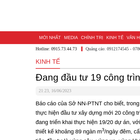
MỚI NHẤT
MEDIA
CHÍNH TRỊ
KINH TẾ
VĂN 
Hotline: 0915.73.44.73
Quảng cáo: 0912174545 - 07
DU LỊCH - ẨM THỰC
CHUYỂN ĐỔI SỐ
THỂ THAO
KINH TẾ
ĐẶT BÁO
BẠN CẦN BIẾT
CHẠM 95 - KHÁM PHÁ Đ
Đang đầu tư 19 công trì
MỘT LƯỚT HIỂU LUẬT
NHỊP CẦU NHÂN ÁI
THÀN
21:23, 16/06/2023
Báo cáo của Sở NN-PTNT cho biết, trong 
thực hiện đầu tư xây dựng mới 20 công t
đang triển khai thực hiện 19/20 dự án, vớ
3
thiết kế khoảng 89 ngàn m
/ngày đêm, cấ