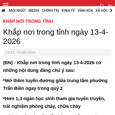
En
MỚI NHẤT
MEDIA
CHÍNH TRỊ
KINH TẾ
VĂN HÓA
XÃ HỘI
PH
KHẮP NƠI TRONG TỈNH
Khắp nơi trong tỉnh ngày 13-4-
2026
15:57, 13/04/2026
(ĐN) - Khắp nơi trong tỉnh ngày 13-4-2026 có
những nội dung đáng chú ý sau:
*Mở thêm tuyến đường giữa trung tâm phường
Trấn Biên ngay trong quý 2
*Hơn 1,3 ngàn học sinh tham gia tuyên truyền,
trải nghiệm phòng cháy, chữa cháy