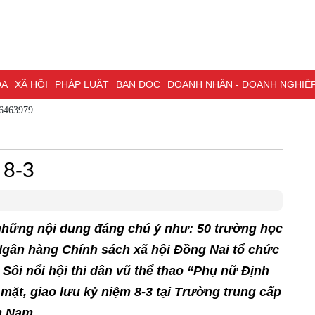
XÃ HỘI
PHÁP LUẬT
BẠN ĐỌC
DOANH NHÂN - DOANH NGHIỆP
KH
 - 0786463979
NG NAI & NGHỊ QUYẾT 57
LAO ĐỘNG - CÔNG ĐOÀN
PHÓNG SỰ
PHỎ
I HỘI ĐẠI BIỂU TOÀN QUỐC LẦN THỨ XIV CỦA ĐẢNG
ĐỢT THI ĐUA ĐẶC
 8-3
 những nội dung đáng chú ý như: 50 trường học
gân hàng Chính sách xã hội Đồng Nai tổ chức
Sôi nổi hội thi dân vũ thể thao “Phụ nữ Định
 mặt, giao lưu kỷ niệm 8-3 tại Trường trung cấp
n Nam.