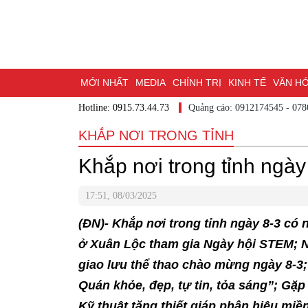
MỚI NHẤT
MEDIA
CHÍNH TRỊ
KINH TẾ
VĂN HÓA
Hotline: 0915.73.44.73
Quảng cáo: 0912174545
DU LỊCH - ẨM THỰC
CHUYỂN ĐỔI SỐ
THỂ THAO
ĐỒ
KHẮP NƠI TRONG TỈNH
BẠN CẦN BIẾT
CHẠM 95 - KHÁM PHÁ ĐỒNG NAI
ĐẠ
Khắp nơi trong tỉnh ngày
NHỊP CẦU NHÂN ÁI
THÀNH PHỐ ĐỒNG NAI
17:51, 08/03/2025
(ĐN)- Khắp nơi trong tỉnh ngày 8-3 có
ở Xuân Lộc tham gia Ngày hội STEM; N
giao lưu thể thao chào mừng ngày 8-3; 
Quán khỏe, đẹp, tự tin, tỏa sáng”; Gặp
Kỹ thuật tăng thiết giáp phân hiệu miề