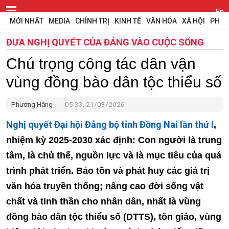
En
MỚI NHẤT
MEDIA
CHÍNH TRỊ
KINH TẾ
VĂN HÓA
XÃ HỘI
PHÁP
ĐƯA NGHỊ QUYẾT CỦA ĐẢNG VÀO CUỘC SỐNG
Chú trọng công tác dân vận
vùng đồng bào dân tộc thiểu số
Phương Hằng
05:33, 21/03/2026
Nghị quyết Đại hội Đảng bộ tỉnh Đồng Nai lần thứ I
,
nhiệm kỳ 2025-2030 xác định: Con người là trung
tâm, là chủ thể, nguồn lực và là mục tiêu của quá
trình phát triển. Bảo tồn và phát huy các giá trị
văn hóa truyền thống; nâng cao đời sống vật
chất và tinh thần cho nhân dân, nhất là vùng
đồng bào dân tộc thiểu số (DTTS), tôn giáo, vùng