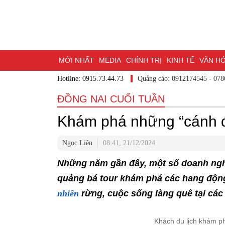
MỚI NHẤT
MEDIA
CHÍNH TRỊ
KINH TẾ
VĂN H
Hotline: 0915.73.44.73
Quảng cáo: 0912174545 - 07
DU LỊCH - ẨM THỰC
CHUYỂN ĐỔI SỐ
THỂ THAO
ĐỒNG NAI CUỐI TUẦN
ĐẶT BÁO
BẠN CẦN BIẾT
CHẠM 95 - KHÁM PHÁ Đ
Khám phá những “cánh 
MỘT LƯỚT HIỂU LUẬT
NHỊP CẦU NHÂN ÁI
THÀN
Ngọc Liên
08:41, 21/12/2024
Những năm gần đây, một số doanh nghi
quảng bá tour khám phá các hang động
nhiên
rừng, cuộc sống làng quê tại cá
Khách du lịch khám ph