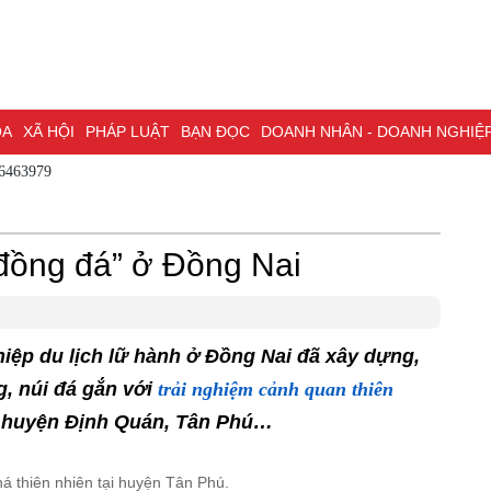
ÓA
XÃ HỘI
PHÁP LUẬT
BẠN ĐỌC
DOANH NHÂN - DOANH NGHIỆ
86463979
ĐỒNG NAI & NGHỊ QUYẾT 57
LAO ĐỘNG - CÔNG ĐOÀN
PHÓNG
ỒNG NAI
ĐẠI HỘI ĐẠI BIỂU TOÀN QUỐC LẦN THỨ XIV CỦA ĐẢNG
đồng đá” ở Đồng Nai
H PHỐ ĐỒNG NAI
ệp du lịch lữ hành ở Đồng Nai đã xây dựng,
, núi đá gắn với
trải nghiệm cảnh quan thiên
c huyện Định Quán, Tân Phú…
á thiên nhiên tại huyện Tân Phú.