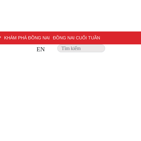
P
KHÁM PHÁ ĐỒNG NAI
ĐỒNG NAI CUỐI TUẦN
EN
 SỰ
PHỎNG VẤN
TRANG ĐỊA PHƯƠNG
ẢNH ĐẸP
ĐỢT THI ĐUA ĐẶC BIỆT 500 NGÀY ĐÊM