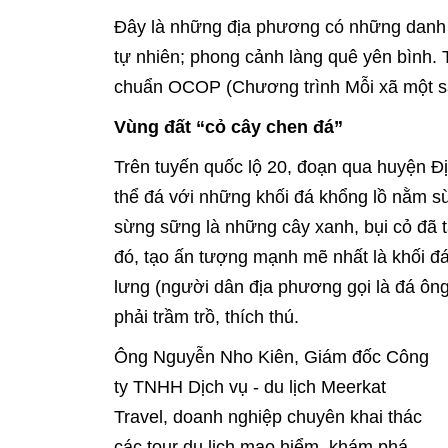
Đây là những địa phương có những danh 
tự nhiên; phong cảnh làng quê yên bình. 
chuẩn OCOP (Chương trình Mỗi xã một s
Vùng đất “cỏ cây chen đá”
Trên tuyến quốc lộ 20, đoạn qua huyện Đị
thể đá với những khối đá khổng lồ nằm s
sừng sững là những cây xanh, bụi cỏ đã t
đó, tạo ấn tượng mạnh mẽ nhất là khối đá
lưng (người dân địa phương gọi là đá ôn
phải trầm trồ, thích thú.
Ông Nguyễn Nho Kiên, Giám đốc Công
ty TNHH Dịch vụ - du lịch Meerkat
Travel, doanh nghiệp chuyên khai thác
các tour du lịch mạo hiểm, khám phá