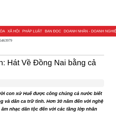
HÓA
XÃ HỘI
PHÁP LUẬT
BẠN ĐỌC
DOANH NHÂN - DOANH NGHI
86463979
ĐỒNG NAI & NGHỊ QUYẾT 57
LAO ĐỘNG - CÔNG ĐOÀN
PHÓNG
ỒNG NAI
ĐẠI HỘI ĐẠI BIỂU TOÀN QUỐC LẦN THỨ XIV CỦA ĐẢNG
h: Hát Về Đồng Nai bằng cả
H PHỐ ĐỒNG NAI
ười con xứ Huế được công chúng cả nước biết
ng và dân ca trữ tình. Hơn 30 năm đến với nghệ
 âm nhạc dân tộc đến với các tầng lớp nhân