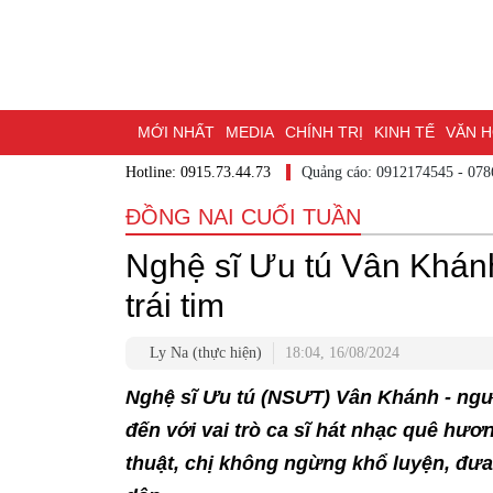
MỚI NHẤT
MEDIA
CHÍNH TRỊ
KINH TẾ
VĂN 
Hotline: 0915.73.44.73
Quảng cáo: 0912174545 - 07
DU LỊCH - ẨM THỰC
CHUYỂN ĐỔI SỐ
THỂ THAO
ĐỒNG NAI CUỐI TUẦN
ĐẶT BÁO
BẠN CẦN BIẾT
CHẠM 95 - KHÁM PHÁ Đ
Nghệ sĩ Ưu tú Vân Khán
MỘT LƯỚT HIỂU LUẬT
NHỊP CẦU NHÂN ÁI
THÀN
trái tim
Ly Na (thực hiện)
18:04, 16/08/2024
Nghệ sĩ Ưu tú (NSƯT) Vân Khánh - ng
đến với vai trò ca sĩ hát nhạc quê hươ
thuật, chị không ngừng khổ luyện, đưa