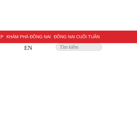
ỆP
KHÁM PHÁ ĐỒNG NAI
ĐỒNG NAI CUỐI TUẦN
EN
 SỰ
PHỎNG VẤN
TRANG ĐỊA PHƯƠNG
ẢNH ĐẸP
ĐỢT THI ĐUA ĐẶC BIỆT 500 NGÀY ĐÊM