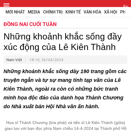
En
MỚI NHẤT
MEDIA
CHÍNH TRỊ
KINH TẾ
VĂN HÓA
XÃ HỘI
PHÁP
ĐỒNG NAI CUỐI TUẦN
Những khoảnh khắc sống đầy
xúc động của Lê Kiên Thành
Nam Việt
18:10, 26/04/2024
Những khoảnh khắc sống dày 190 trang gồm các
truyện ngắn và tự sự mang tính tạp văn của Lê
Kiên Thành, ngoài ra còn có những bức tranh
minh họa độc đáo của danh họa Thành Chương
do Nhà xuất bản Hội Nhà văn ấn hành.
Họa sĩ Thành Chương (bìa phải) và tiến sĩ Lê Kiên Thành (giữa)
giao lưu với bạn đọc phía Nam chiều 14-4-2024 tại Thành phố Hồ