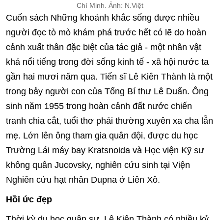
Chí Minh. Ảnh: N.Việt
Cuốn sách Những khoảnh khắc sống được nhiều
người đọc tò mò khám phá trước hết có lẽ do hoàn
cảnh xuất thân đặc biệt của tác giả - một nhân vật
khá nổi tiếng trong đời sống kinh tế - xã hội nước ta
gần hai mươi năm qua. Tiến sĩ Lê Kiên Thành là một
trong bảy người con của Tổng Bí thư Lê Duẩn. Ông
sinh năm 1955 trong hoàn cảnh đất nước chiến
tranh chia cắt, tuổi thơ phải thường xuyên xa cha lẫn
mẹ. Lớn lên ông tham gia quân đội, được du học
Trường Lái máy bay Kratsnoida và Học viện Kỹ sư
không quân Jucovsky, nghiên cứu sinh tại Viện
Nghiên cứu hạt nhân Dupna ở Liên Xô.
Hồi ức đẹp
Thời kỳ du học quân sự, Lê Kiên Thành có nhiều kỷ