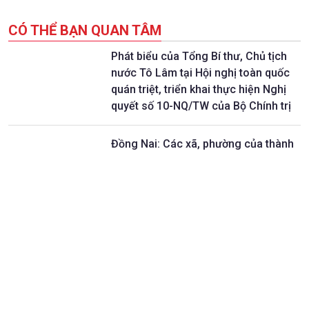
CÓ THỂ BẠN QUAN TÂM
Phát biểu của Tổng Bí thư, Chủ tịch
nước Tô Lâm tại Hội nghị toàn quốc
quán triệt, triển khai thực hiện Nghị
quyết số 10-NQ/TW của Bộ Chính trị
Đồng Nai: Các xã, phường của thành
phố Đồng Nai sơ kết 1 năm thực hiện
mô hình chính quyền địa phương 2
cấp
Thí sinh hoàn thành ngày thi đầu tiên
Kỳ thi tuyển sinh lớp 10