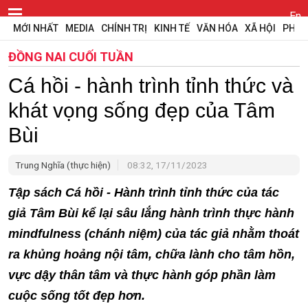
En
MỚI NHẤT
MEDIA
CHÍNH TRỊ
KINH TẾ
VĂN HÓA
XÃ HỘI
PHÁP
ĐỒNG NAI CUỐI TUẦN
Cá hồi - hành trình tỉnh thức và
khát vọng sống đẹp của Tâm
Bùi
Trung Nghĩa (thực hiện)
08:32, 17/11/2023
Tập sách Cá hồi - Hành trình tỉnh thức của tác
giả Tâm Bùi kể lại sâu lắng hành trình thực hành
mindfulness (chánh niệm) của tác giả nhằm thoát
ra khủng hoảng nội tâm, chữa lành cho tâm hồn,
vực dậy thân tâm và thực hành góp phần làm
cuộc sống tốt đẹp hơn.