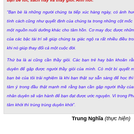
bạn bè tốt, sách hay và thầy giỏi. Anh nói:
“Bạn bè là những người chúng ta tiếp xúc hàng ngày, có ảnh hư
tính cách cũng như quyết định của chúng ta trong những cột mốc 
một nguồn nuôi dưỡng khác cho tâm hồn. Cơ may đọc được nhữn
của các bậc tài trí sẽ giúp chúng ta giác ngộ ra rất nhiều điều tr
khi nó giúp thay đổi cả một cuộc đời.
Thứ ba là ai cũng cần thầy giỏi. Các bạn trẻ hay băn khoăn r
duyên để gặp được người thầy giỏi của mình. Có một bí quyết mà
bạn bè của tôi trải nghiệm là khi bạn thật sự sẵn sàng để học thì
tâm ý trong đầu thật mạnh mẽ rằng bạn cần gặp người thầy củ
nhân duyên sẽ vận hành để bạn đạt được ước nguyện. Vì trong Phậ
tâm khởi thì trùng trùng duyên khởi”.
Trung Nghĩa
(thực hiện)