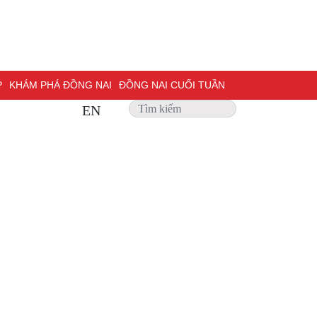
P
KHÁM PHÁ ĐỒNG NAI
ĐỒNG NAI CUỐI TUẦN
EN
 SỰ
PHỎNG VẤN
TRANG ĐỊA PHƯƠNG
ẢNH ĐẸP
ĐỢT THI ĐUA ĐẶC BIỆT 500 NGÀY ĐÊM