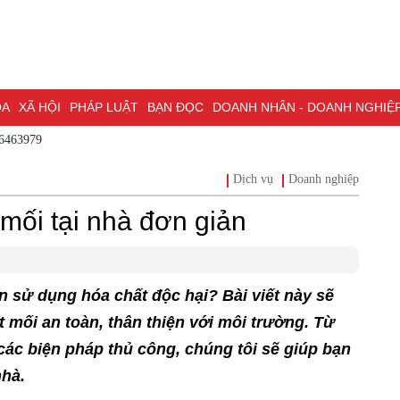
ÓA
XÃ HỘI
PHÁP LUẬT
BẠN ĐỌC
DOANH NHÂN - DOANH NGHIỆ
86463979
ĐỒNG NAI & NGHỊ QUYẾT 57
LAO ĐỘNG - CÔNG ĐOÀN
PHÓNG
Dịch vụ
Doanh nghiệp
ỒNG NAI
ĐẠI HỘI ĐẠI BIỂU TOÀN QUỐC LẦN THỨ XIV CỦA ĐẢNG
mối tại nhà đơn giản
H PHỐ ĐỒNG NAI
 sử dụng hóa chất độc hại? Bài viết này sẽ
 mối an toàn, thân thiện với môi trường. Từ
các biện pháp thủ công, chúng tôi sẽ giúp bạn
nhà.