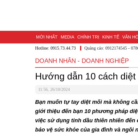
MỚI NHẤT
MEDIA
CHÍNH TRỊ
KINH TẾ
VĂN H
Hotline: 0915.73.44.73
Quảng cáo: 0912174545 - 07
DU LỊCH - ẨM THỰC
CHUYỂN ĐỔI SỐ
THỂ THAO
DOANH NHÂN - DOANH NGHIỆP
ĐẶT BÁO
BẠN CẦN BIẾT
CHẠM 95 - KHÁM PHÁ Đ
Hướng dẫn 10 cách diệt 
MỘT LƯỚT HIỂU LUẬT
NHỊP CẦU NHÂN ÁI
THÀN
11:56, 26/10/2024
Bạn muốn tự tay diệt mối mà không cần
giới thiệu đến bạn 10 phương pháp diệt
việc sử dụng tinh dầu thiên nhiên đến 
bảo vệ sức khỏe của gia đình và ngôi 