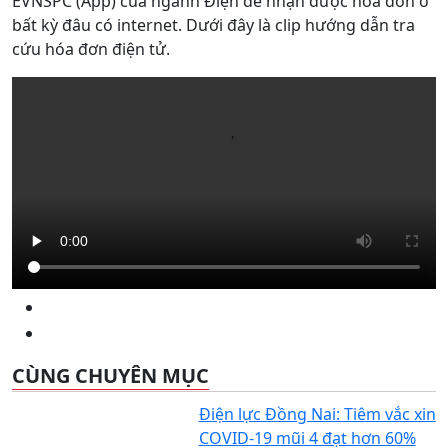
EVNSPC (App) của ngành Điện để nhận được hóa đơn ở
bất kỳ đâu có internet. Dưới đây là clip hướng dẫn tra
cứu hóa đơn điện tử.
CÙNG CHUYÊN MỤC
Điện lực Đồng Nai: Tiêm vắc xin
COVID-19 mũi 4 đạt hơn 60%