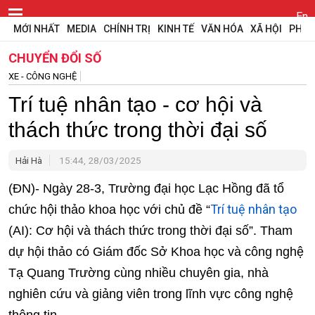
En
MỚI NHẤT
MEDIA
CHÍNH TRỊ
KINH TẾ
VĂN HÓA
XÃ HỘI
PHÁP
CHUYỂN ĐỔI SỐ
XE - CÔNG NGHỆ
Trí tuệ nhân tạo - cơ hội và
thách thức trong thời đại số
Hải Hà
15:44, 28/03/2025
(ĐN)- Ngày 28-3, Trường đại học Lạc Hồng đã tổ
Trí tuệ nhân tạo
chức hội thảo khoa học với chủ đề “
(AI): Cơ hội và thách thức trong thời đại số”. Tham
dự hội thảo có Giám đốc Sở Khoa học và công nghệ
Tạ Quang Trường cùng nhiều chuyên gia, nhà
nghiên cứu và giảng viên trong lĩnh vực công nghệ