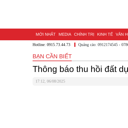
MỚI NHẤT
MEDIA
CHÍNH TRỊ
KINH TẾ
VĂN HÓ
Hotline: 0915.73.44.73
Quảng cáo: 0912174545
DU LỊCH - ẨM THỰC
CHUYỂN ĐỔI SỐ
THỂ THAO
ĐỒ
BẠN CẦN BIẾT
BẠN CẦN BIẾT
CHẠM 95 - KHÁM PHÁ ĐỒNG NAI
ĐẠ
Thông báo thu hồi đất d
NHỊP CẦU NHÂN ÁI
THÀNH PHỐ ĐỒNG NAI
17:12, 06/08/2025