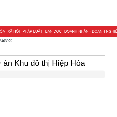
A
XÃ HỘI
PHÁP LUẬT
BẠN ĐỌC
DOANH NHÂN - DOANH NGHIỆP
K
 - 0786463979
NG NAI & NGHỊ QUYẾT 57
LAO ĐỘNG - CÔNG ĐOÀN
PHÓNG SỰ
PHỎ
I HỘI ĐẠI BIỂU TOÀN QUỐC LẦN THỨ XIV CỦA ĐẢNG
ĐỢT THI ĐUA ĐẶC
ự án Khu đô thị Hiệp Hòa