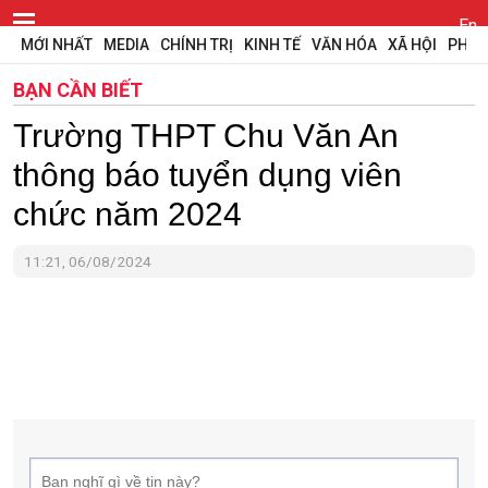
En
MỚI NHẤT
MEDIA
CHÍNH TRỊ
KINH TẾ
VĂN HÓA
XÃ HỘI
PHÁP
BẠN CẦN BIẾT
Trường THPT Chu Văn An
thông báo tuyển dụng viên
chức năm 2024
11:21, 06/08/2024