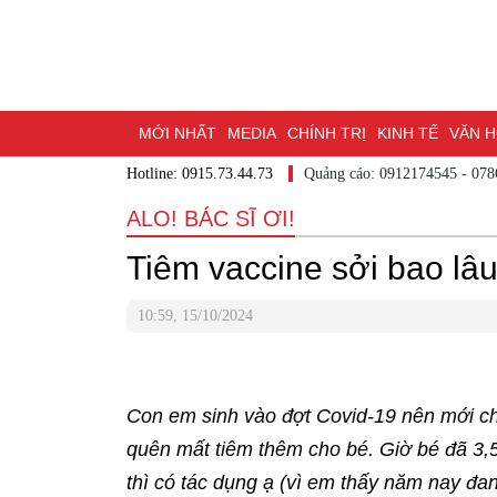
MỚI NHẤT
MEDIA
CHÍNH TRỊ
KINH TẾ
VĂN HÓ
Hotline: 0915.73.44.73
Quảng cáo: 0912174545
DU LỊCH - ẨM THỰC
CHUYỂN ĐỔI SỐ
THỂ THAO
ĐỒ
ALO! BÁC SĨ ƠI!
BẠN CẦN BIẾT
CHẠM 95 - KHÁM PHÁ ĐỒNG NAI
ĐẠ
Tiêm vaccine sởi bao lâu
NHỊP CẦU NHÂN ÁI
THÀNH PHỐ ĐỒNG NAI
10:59, 15/10/2024
Con em sinh vào đợt Covid-19 nên mới ch
quên mất tiêm thêm cho bé. Giờ bé đã 3,5
thì có tác dụng ạ (vì em thấy năm nay đan