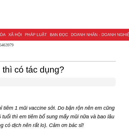
A
XÃ HỘI
PHÁP LUẬT
BẠN ĐỌC
DOANH NHÂN - DOANH NGHIỆP
K
 - 0786463979
NG NAI & NGHỊ QUYẾT 57
LAO ĐỘNG - CÔNG ĐOÀN
PHÓNG SỰ
PHỎ
I HỘI ĐẠI BIỂU TOÀN QUỐC LẦN THỨ XIV CỦA ĐẢNG
ĐỢT THI ĐUA ĐẶC
 thì có tác dụng?
ỉ tiêm 1 mũi vaccine sởi. Do bận rộn nên em cũng
 tuổi thì em tiêm bổ sung mấy mũi nữa và bao lâu
g có dịch nên rất lo). Cảm ơn bác sĩ!