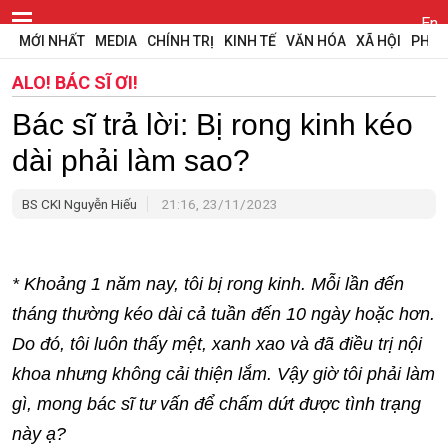
En
MỚI NHẤT
MEDIA
CHÍNH TRỊ
KINH TẾ
VĂN HÓA
XÃ HỘI
PHÁP
ALO! BÁC SĨ ƠI!
Bác sĩ trả lời: Bị rong kinh kéo
dài phải làm sao?
BS CKI Nguyễn Hiếu
21:16, 23/11/2023
* Khoảng 1 năm nay, tôi bị rong kinh. Mỗi lần đến
tháng thường kéo dài cả tuần đến 10 ngày hoặc hơn.
Do đó, tôi luôn thấy mệt, xanh xao và đã điều trị nội
khoa nhưng không cải thiện lắm. Vậy giờ tôi phải làm
gì, mong bác sĩ tư vấn để chấm dứt được tình trạng
này ạ?