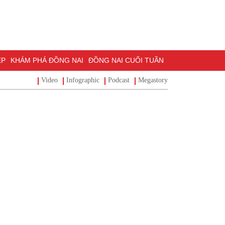
HÁM PHÁ ĐỒNG NAI
ĐỒNG NAI CUỐI TUẦN
Video
Infographic
Podcast
Megastory
NG VẤN
TRANG ĐỊA PHƯƠNG
ẢNH ĐẸP
ĐẶT BÁO
 BIỆT 500 NGÀY ĐÊM
MỘT LƯỚT HIỂU LUẬT