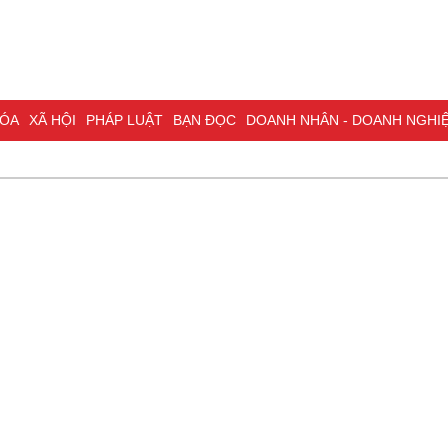
A
XÃ HỘI
PHÁP LUẬT
BẠN ĐỌC
DOANH NHÂN - DOANH NGHIỆP
K
NG NAI & NGHỊ QUYẾT 57
LAO ĐỘNG - CÔNG ĐOÀN
PHÓNG SỰ
PHỎ
I HỘI ĐẠI BIỂU TOÀN QUỐC LẦN THỨ XIV CỦA ĐẢNG
ĐỢT THI ĐUA ĐẶC