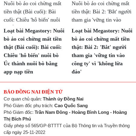
Loạt bài Megastory: Nuôi
Loạt bài Megastory: Nuôi
bò ảo coi chừng mất tiền
bò ảo coi chừng mất tiền
thật (Bài cuối): Bài cuối:
thật: Bài 2: 'Bắt' người
Chiêu 'hô biến' nuôi bò
tham gia 'vững tin vào
Úc thành nuôi bò bằng
công ty' vì 'không lừa
app nạp tiền
đảo'
BÁO ĐỒNG NAI ĐIỆN TỬ
Cơ quan chủ quản:
Thành ủy Đồng Nai
Phó Giám đốc phụ trách:
Cao Quốc Sang
Phó Giám đốc:
Trần Nam Đông - Hoàng Bình Long - Hoàng
Thị Bích Phú
Giấy phép số 565/GP-BTTTT của Bộ Thông tin và Truyền thông
cấp ngày 25-11-2022