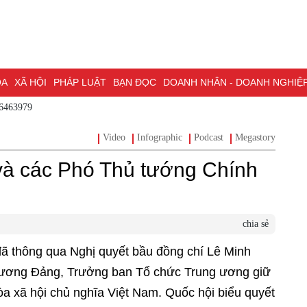
ÓA
XÃ HỘI
PHÁP LUẬT
BẠN ĐỌC
DOANH NHÂN - DOANH NGHIỆ
86463979
ĐỒNG NAI & NGHỊ QUYẾT 57
LAO ĐỘNG - CÔNG ĐOÀN
PHÓNG
Video
Infographic
Podcast
Megastory
ỒNG NAI
ĐẠI HỘI ĐẠI BIỂU TOÀN QUỐC LẦN THỨ XIV CỦA ĐẢNG
 và các Phó Thủ tướng Chính
H PHỐ ĐỒNG NAI
chia sẻ
đã thông qua Nghị quyết bầu đồng chí Lê Minh
ng ương Đảng, Trưởng ban Tổ chức Trung ương giữ
 xã hội chủ nghĩa Việt Nam. Quốc hội biểu quyết