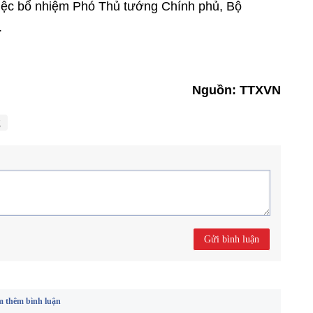
việc bổ nhiệm Phó Thủ tướng Chính phủ, Bộ
.
Nguồn: TTXVN
g
Gửi bình luận
 thêm bình luận