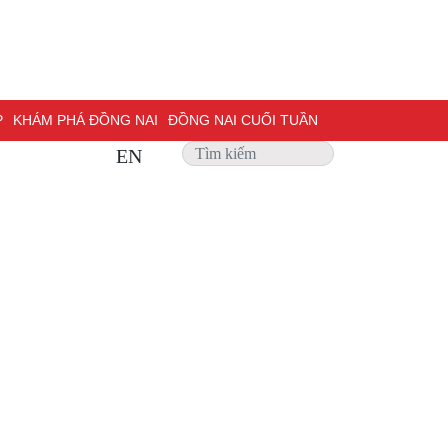
P
KHÁM PHÁ ĐỒNG NAI
ĐỒNG NAI CUỐI TUẦN
EN
 SỰ
PHỎNG VẤN
TRANG ĐỊA PHƯƠNG
ẢNH ĐẸP
ĐỢT THI ĐUA ĐẶC BIỆT 500 NGÀY ĐÊM