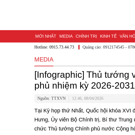
MỚI NHẤT
MEDIA
CHÍNH TRỊ
KINH TẾ
VĂN H
Hotline: 0915.73.44.73
Quảng cáo: 0912174545 - 07
DU LỊCH - ẨM THỰC
CHUYỂN ĐỔI SỐ
THỂ THAO
MEDIA
ĐẶT BÁO
BẠN CẦN BIẾT
CHẠM 95 - KHÁM PHÁ Đ
[Infographic] Thủ tướng
MỘT LƯỚT HIỂU LUẬT
NHỊP CẦU NHÂN ÁI
THÀN
phủ nhiệm kỳ 2026-2031
Nguồn: TTXVN
12:46, 08/04/2026
Tại Kỳ họp thứ Nhất, Quốc hội khóa XVI 
Hưng, Ủy viên Bộ Chính trị, Bí thư Tru
chức Thủ tướng Chính phủ nước Cộng hòa