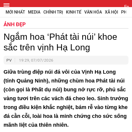
En
MỚI NHẤT
MEDIA
CHÍNH TRỊ
KINH TẾ
VĂN HÓA
XÃ HỘI
PHÁP
ẢNH ĐẸP
Ngắm hoa ‘Phát tài núi’ khoe
sắc trên vịnh Hạ Long
PV
19:29, 07/07/2026
Giữa trùng điệp núi đá vôi của Vịnh Hạ Long
(tỉnh Quảng Ninh), những chùm hoa Phát tài núi
(còn gọi là Phất dụ núi) bung nở rực rỡ, phủ sắc
vàng tươi trên các vách đá cheo leo. Sinh trưởng
trong điều kiện khắc nghiệt, bám rễ vào từng khe
đá cằn cỗi, loài hoa là minh chứng cho sức sống
mãnh liệt của thiên nhiên.